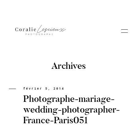
Archives
Portfolio
février 5, 2014
Photographe-mariage-
A PROPOS CORALIE
wedding-photographer-
France-Paris051
Contact